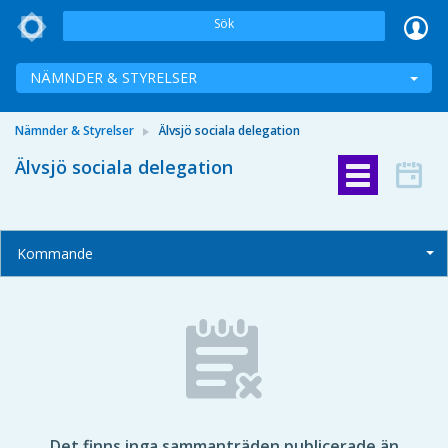
Sök
NÄMNDER & STYRELSER
Nämnder & Styrelser
Älvsjö sociala delegation
Älvsjö sociala delegation
Kommande
Det finns inga sammanträden publicerade än