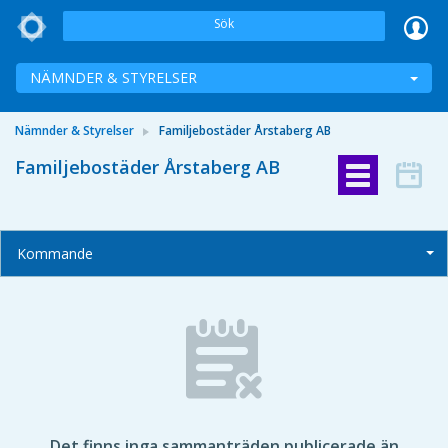
Sök
NÄMNDER & STYRELSER
Nämnder & Styrelser
Familjebostäder Årstaberg AB
Familjebostäder Årstaberg AB
Kommande
Det finns inga sammanträden publicerade än