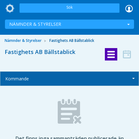
Sök
NÄMNDER & STYRELSER
Nämnder & Styrelser
Fastighets AB Bällstablick
Fastighets AB Bällstablick
Kommande
Det finns inga sammanträden publicerade än