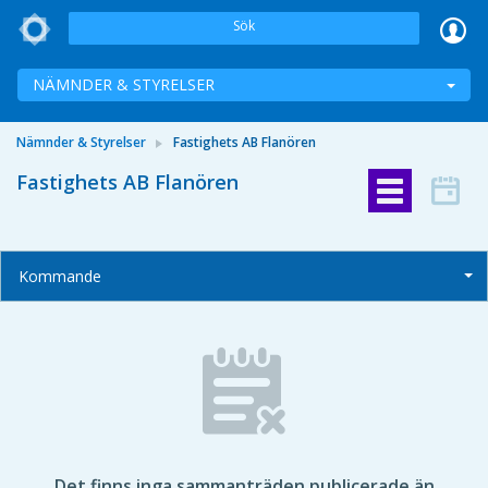
Sök
NÄMNDER & STYRELSER
Nämnder & Styrelser
Fastighets AB Flanören
Fastighets AB Flanören
Kommande
Det finns inga sammanträden publicerade än