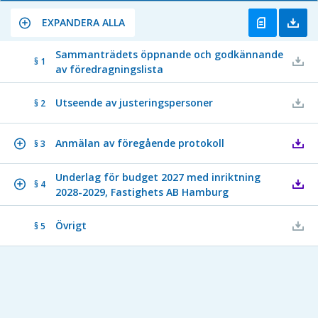
EXPANDERA ALLA
Sammanträdets öppnande och godkännande
§ 1
av föredragningslista
Utseende av justeringspersoner
§ 2
Anmälan av föregående protokoll
§ 3
Underlag för budget 2027 med inriktning
§ 4
2028-2029, Fastighets AB Hamburg
Övrigt
§ 5