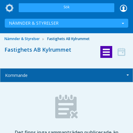
Sök
NÄMNDER & STYRELSER
Nämnder & Styrelser
Fastighets AB Kylrummet
Fastighets AB Kylrummet
Kommande
Det finns inga sammanträden publicerade än