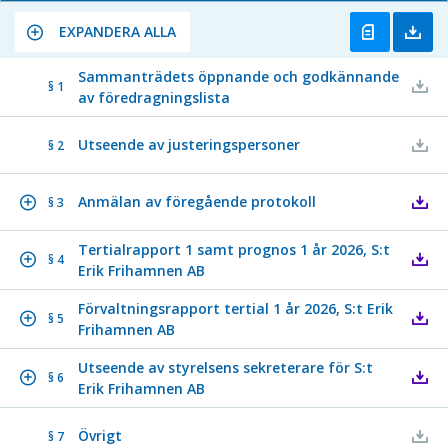
EXPANDERA ALLA
Sammanträdets öppnande och godkännande
§ 1
av föredragningslista
Utseende av justeringspersoner
§ 2
Anmälan av föregående protokoll
§ 3
Tertialrapport 1 samt prognos 1 år 2026, S:t
§ 4
Erik Frihamnen AB
Förvaltningsrapport tertial 1 år 2026, S:t Erik
§ 5
Frihamnen AB
Utseende av styrelsens sekreterare för S:t
§ 6
Erik Frihamnen AB
Övrigt
§ 7