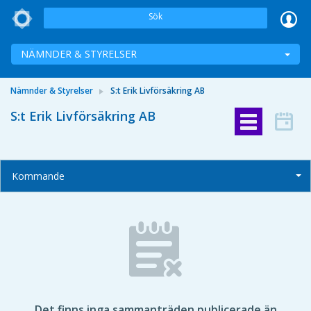
Sök
NÄMNDER & STYRELSER
Nämnder & Styrelser
S:t Erik Livförsäkring AB
S:t Erik Livförsäkring AB
Kommande
Det finns inga sammanträden publicerade än