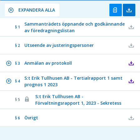
EXPANDERA ALLA
Sammanträdets öppnande och godkännande
§ 1
av föredragningslistan
Utseende av justeringspersoner
§ 2
Anmälan av protokoll
§ 3
S:t Erik Tullhusen AB - Tertialrapport 1 samt
§ 4
prognos 1 2023
S:t Erik Tullhusen AB -
§ 5
Förvaltningsrapport 1, 2023 - Sekretess
Övrigt
§ 6