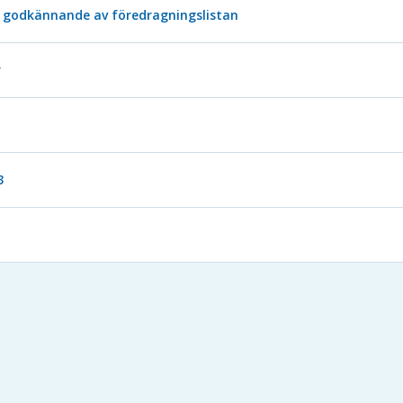
godkännande av föredragningslistan
r
3