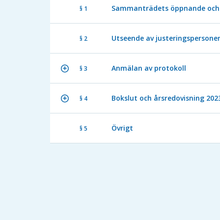
Sammanträdets öppnande och 
§ 1
Utseende av justeringspersone
§ 2
Anmälan av protokoll
§ 3
Bokslut och årsredovisning 202
§ 4
Övrigt
§ 5