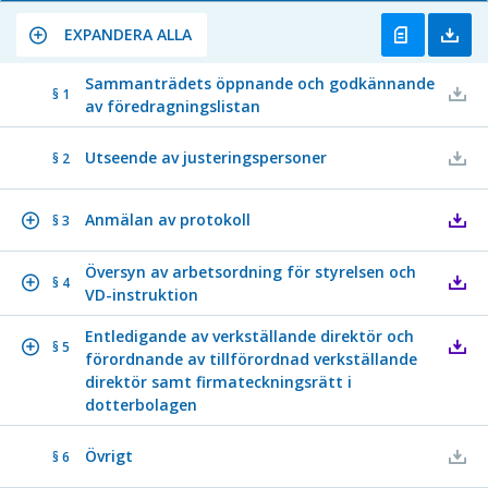
EXPANDERA ALLA
Sammanträdets öppnande och godkännande
§ 1
av föredragningslistan
Utseende av justeringspersoner
§ 2
Anmälan av protokoll
§ 3
Översyn av arbetsordning för styrelsen och
§ 4
VD-instruktion
Entledigande av verkställande direktör och
§ 5
förordnande av tillförordnad verkställande
direktör samt firmateckningsrätt i
dotterbolagen
Övrigt
§ 6