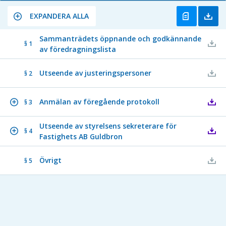
EXPANDERA ALLA
Sammanträdets öppnande och godkännande
§ 1
av föredragningslista
Utseende av justeringspersoner
§ 2
Anmälan av föregående protokoll
§ 3
Utseende av styrelsens sekreterare för
§ 4
Fastighets AB Guldbron
Övrigt
§ 5