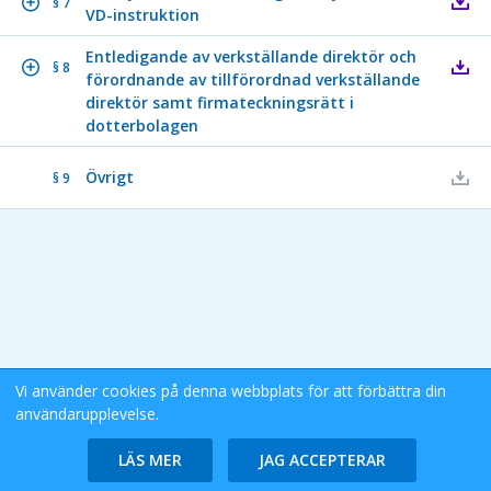
§ 7
VD-instruktion
Entledigande av verkställande direktör och
§ 8
förordnande av tillförordnad verkställande
direktör samt firmateckningsrätt i
dotterbolagen
Övrigt
§ 9
Vi använder cookies på denna webbplats för att förbättra din
användarupplevelse.
Stockholms Stad eDok Meetings
Tillgänglighetsredogörelse