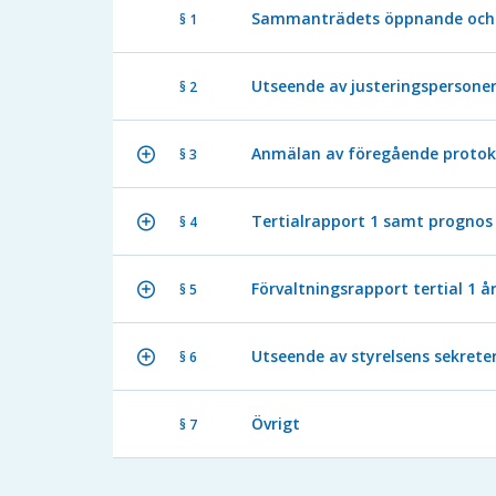
Sammanträdets öppnande och 
§ 1
Utseende av justeringspersone
§ 2
Anmälan av föregående protok
§ 3
Tertialrapport 1 samt prognos 
§ 4
Förvaltningsrapport tertial 1 å
§ 5
Utseende av styrelsens sekreter
§ 6
Övrigt
§ 7