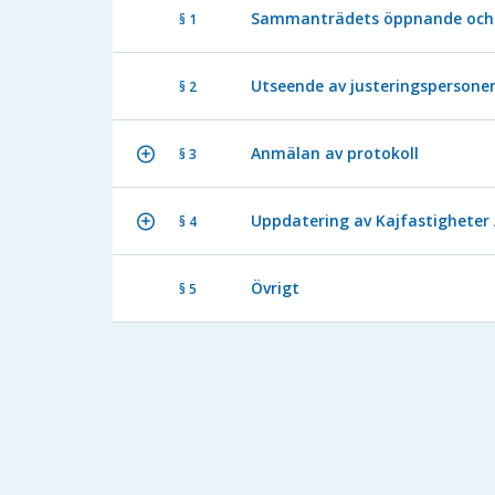
Sammanträdets öppnande och 
§ 1
Utseende av justeringspersone
§ 2
Anmälan av protokoll
§ 3
Uppdatering av Kajfastigheter
§ 4
Övrigt
§ 5