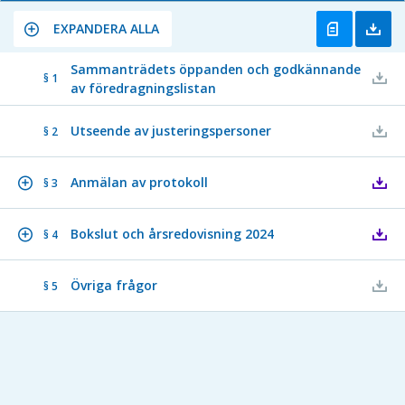
EXPANDERA ALLA
Sammanträdets öppanden och godkännande
§ 1
av föredragningslistan
Utseende av justeringspersoner
§ 2
Anmälan av protokoll
§ 3
Bokslut och årsredovisning 2024
§ 4
Övriga frågor
§ 5