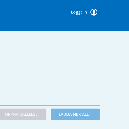
Logga in
ÖPPNA KALLELSE
LADDA NER ALLT