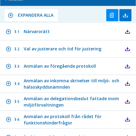
EXPANDERA ALLA
Närvarorätt
§ 1
Val av justerare och tid för justering
§ 2
Anmälan av föregående protokoll
§ 3
Anmälan av inkomna skrivelser till miljö- och
§ 4
hälsoskyddsnämnden
Anmälan av delegationsbeslut fattade inom
§ 5
miljöförvaltningen
Anmälan av protokoll från rådet för
§ 6
funktionshinderfrågor