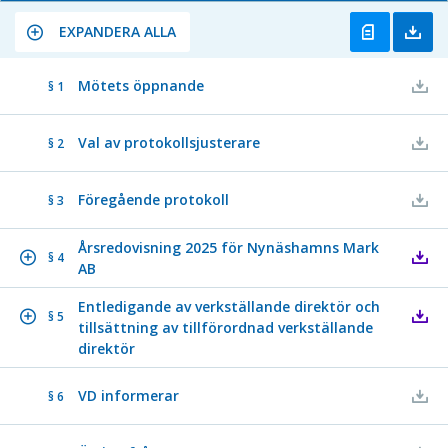
EXPANDERA ALLA
Mötets öppnande
§ 1
Val av protokollsjusterare
§ 2
Föregående protokoll
§ 3
Årsredovisning 2025 för Nynäshamns Mark
§ 4
AB
Entledigande av verkställande direktör och
§ 5
tillsättning av tillförordnad verkställande
direktör
VD informerar
§ 6