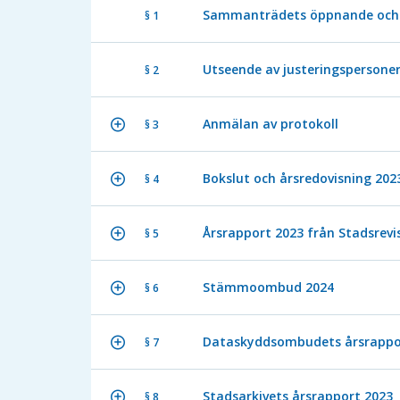
Sammanträdets öppnande och 
§ 1
Utseende av justeringspersone
§ 2
Anmälan av protokoll
§ 3
Bokslut och årsredovisning 202
§ 4
Årsrapport 2023 från Stadsrevi
§ 5
Stämmoombud 2024
§ 6
Dataskyddsombudets årsrappo
§ 7
Stadsarkivets årsrapport 2023
§ 8