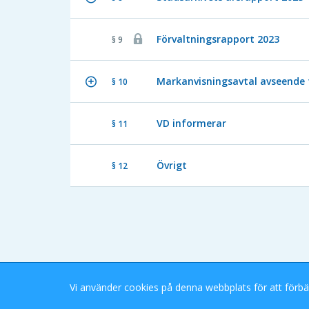
Förvaltningsrapport 2023
§ 9
Markanvisningsavtal avseende 
§ 10
VD informerar
§ 11
Övrigt
§ 12
Vi använder cookies på denna webbplats för att förbä
Stockholms Stad eDok Meetings
Tillgänglighetsredogörelse