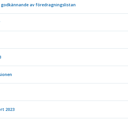
godkännande av föredragningslistan
r
3
sionen
rt 2023