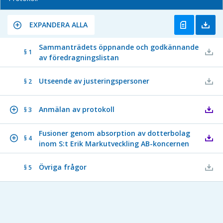
EXPANDERA ALLA
Sammanträdets öppnande och godkännande
§ 1
av föredragningslistan
Utseende av justeringspersoner
§ 2
Anmälan av protokoll
§ 3
Fusioner genom absorption av dotterbolag
§ 4
inom S:t Erik Markutveckling AB-koncernen
Övriga frågor
§ 5