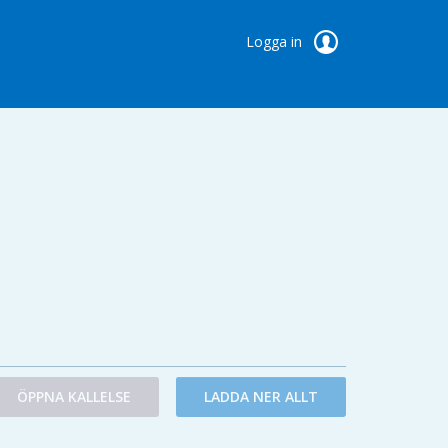
Logga in
ÖPPNA KALLELSE
LADDA NER ALLT