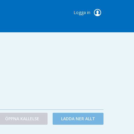
Logga in
ÖPPNA KALLELSE
LADDA NER ALLT