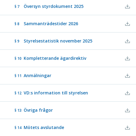
Översyn styrdokument 2025
§ 7
Sammanträdestider 2026
§ 8
Styrelsestatistik november 2025
§ 9
Kompletterande ägardirektiv
§ 10
Anmälningar
§ 11
VD:s information till styrelsen
§ 12
Övriga frågor
§ 13
Mötets avslutande
§ 14