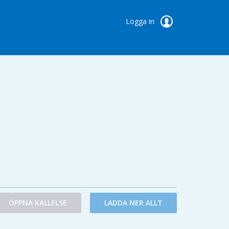
Logga in
ÖPPNA KALLELSE
LADDA NER ALLT