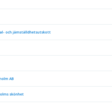
l- och jämställdhetsutskott
kholm AB
kholms skönhet