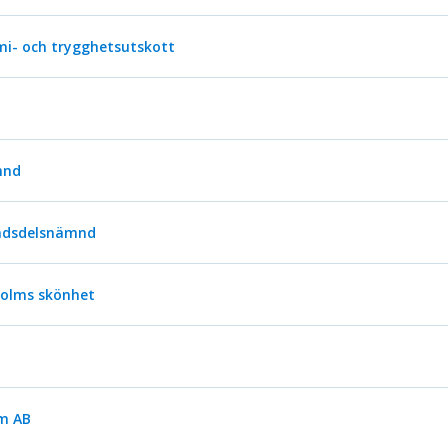
i- och trygghetsutskott
mnd
tadsdelsnämnd
kholms skönhet
lm AB