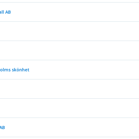
ll AB
kholms skönhet
 AB