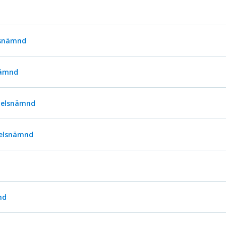
lsnämnd
nämnd
delsnämnd
delsnämnd
nd