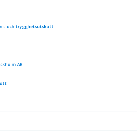
i- och trygghetsutskott
ockholm AB
ott