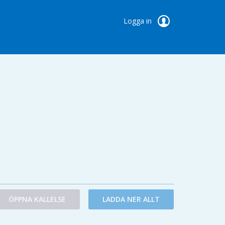
Logga in
ÖPPNA KALLELSE
LADDA NER ALLT