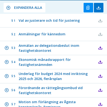
EXPANDERA ALLA
Val av justerare och tid för justering
§ 1
Anmälningar för kännedom
§ 2
Anmälan av delegationsbeslut inom
§ 3
fastighetskontoret
Ekonomisk månadsrapport för
§ 4
fastighetsnämnden
Underlag för budget 2024 med inriktning
§ 5
2025 och 2026, flerårsplan
Förordnande av rättegångsombud vid
§ 6
fastighetskontoret
Motion om förlängning av Ågesta
§ 7
konstsnöspår. Remissvar