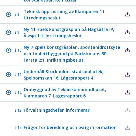
Teknisk upprustning av Klamparen 11.
§ 8
Utredningsbeslut
Ny 11-spels konstgräsplan på Hagsätra IP,
§ 9
Älvsjö 1:1. Inriktningsbeslut
Ny 7-spels konstgräsplan, spontanidrottsyta
§ 10
och toalettbyggnad på Parkskolans BP,
Farsta 2:1. Inriktningsbeslut
Underhåll Stockholms stadsbibliotek,
§ 11
Spelbomskan 16. Lägesrapport 4
Ombyggnad av Tekniska nämndhuset,
§ 12
Klamparen 7. Lägesrapport 6
Förvaltningschefen informerar
§ 13
Frågor för beredning och övrig information
§ 14