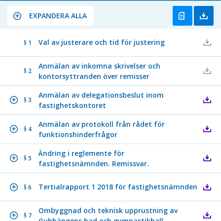
EXPANDERA ALLA
Val av justerare och tid för justering
§ 1
Anmälan av inkomna skrivelser och
§ 2
kontorsyttranden över remisser
Anmälan av delegationsbeslut inom
§ 3
fastighetskontoret
Anmälan av protokoll från rådet för
§ 4
funktionshinderfrågor
Ändring i reglemente för
§ 5
fastighetsnämnden. Remissvar.
Tertialrapport 1 2018 för fastighetsnämnden
§ 6
Ombyggnad och teknisk upprustning av
§ 7
Gubbängens bad och gymnastikhall.