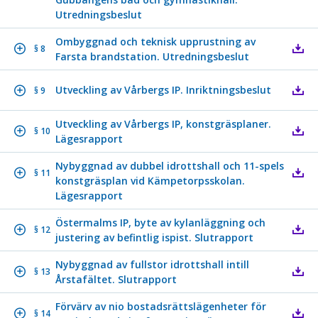
Utredningsbeslut
Ombyggnad och teknisk upprustning av
§ 8
Farsta brandstation. Utredningsbeslut
Utveckling av Vårbergs IP. Inriktningsbeslut
§ 9
Utveckling av Vårbergs IP, konstgräsplaner.
§ 10
Lägesrapport
Nybyggnad av dubbel idrottshall och 11-spels
§ 11
konstgräsplan vid Kämpetorpsskolan.
Lägesrapport
Östermalms IP, byte av kylanläggning och
§ 12
justering av befintlig ispist. Slutrapport
Nybyggnad av fullstor idrottshall intill
§ 13
Årstafältet. Slutrapport
Förvärv av nio bostadsrättslägenheter för
§ 14