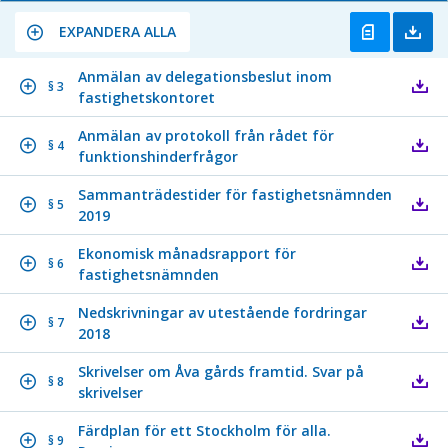
EXPANDERA ALLA
Anmälan av delegationsbeslut inom
§ 3
fastighetskontoret
Anmälan av protokoll från rådet för
§ 4
funktionshinderfrågor
Sammanträdestider för fastighetsnämnden
§ 5
2019
Ekonomisk månadsrapport för
§ 6
fastighetsnämnden
Nedskrivningar av utestående fordringar
§ 7
2018
Skrivelser om Åva gårds framtid. Svar på
§ 8
skrivelser
Färdplan för ett Stockholm för alla.
§ 9