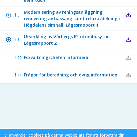
Remissvar
Modernisering av reningsanläggning,
§ 8
renovering av bassäng samt relaxavdelning i
Högdalens simhall. Lägesrapport 1
Utveckling av Vårbergs IP, utomhusytor.
§ 9
Lägesrapport 2
Förvaltningschefen informerar
§ 10
Frågor för beredning och övrig information
§ 11
Vi använder cookies på denna webbplats för att förbättra din