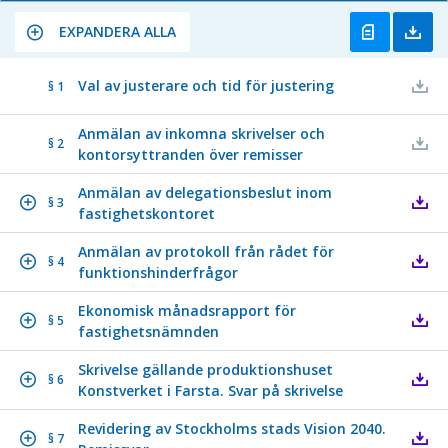
EXPANDERA ALLA
Val av justerare och tid för justering
§ 1
Anmälan av inkomna skrivelser och
§ 2
kontorsyttranden över remisser
Anmälan av delegationsbeslut inom
§ 3
fastighetskontoret
Anmälan av protokoll från rådet för
§ 4
funktionshinderfrågor
Ekonomisk månadsrapport för
§ 5
fastighetsnämnden
Skrivelse gällande produktionshuset
§ 6
Konstverket i Farsta. Svar på skrivelse
Revidering av Stockholms stads Vision 2040.
§ 7