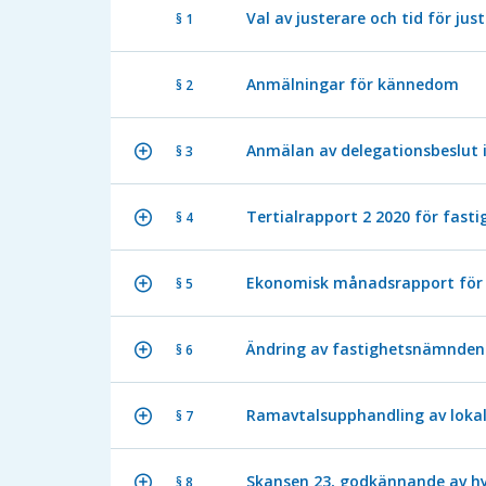
Val av justerare och tid för jus
§ 1
Anmälningar för kännedom
§ 2
Anmälan av delegationsbeslut 
§ 3
Tertialrapport 2 2020 för fas
§ 4
Ekonomisk månadsrapport för
§ 5
Ändring av fastighetsnämnden
§ 6
Ramavtalsupphandling av lokal
§ 7
Skansen 23, godkännande av h
§ 8