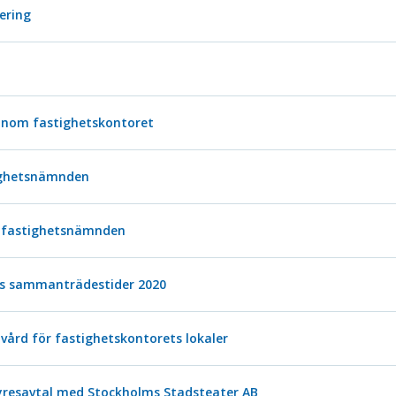
tering
inom fastighetskontoret
tighetsnämnden
 fastighetsnämnden
s sammanträdestider 2020
vård för fastighetskontorets lokaler
yresavtal med Stockholms Stadsteater AB