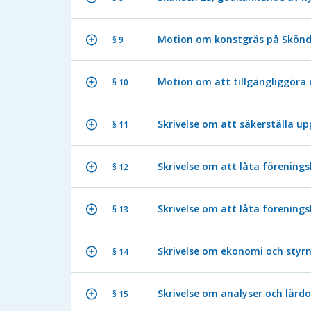
Motion om konstgräs på Skönda
§ 9
Motion om att tillgängliggöra
§ 10
Skrivelse om att säkerställa up
§ 11
Skrivelse om att låta förenings
§ 12
Skrivelse om att låta föreningsl
§ 13
Skrivelse om ekonomi och styrni
§ 14
Skrivelse om analyser och lärd
§ 15