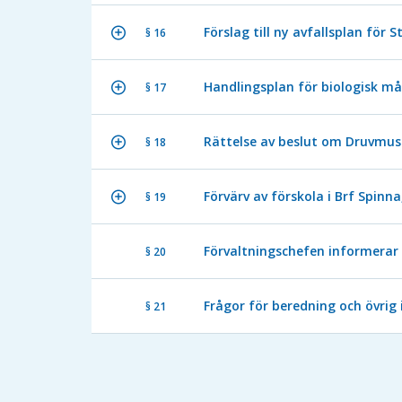
Förslag till ny avfallsplan fö
§ 16
Handlingsplan för biologisk må
§ 17
Rättelse av beslut om Druvmust
§ 18
Förvärv av förskola i Brf Spin
§ 19
Förvaltningschefen informerar
§ 20
Frågor för beredning och övrig
§ 21