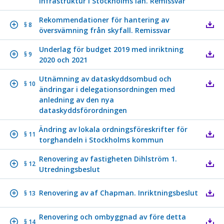
infrastruktur i Stockholms län. Remissvar
Rekommendationer för hantering av
§ 8
översvämning från skyfall. Remissvar
Underlag för budget 2019 med inriktning
§ 9
2020 och 2021
Utnämning av dataskyddsombud och
§ 10
ändringar i delegationsordningen med
anledning av den nya
dataskyddsförordningen
Ändring av lokala ordningsföreskrifter för
§ 11
torghandeln i Stockholms kommun
Renovering av fastigheten Dihlström 1.
§ 12
Utredningsbeslut
Renovering av af Chapman. Inriktningsbeslut
§ 13
Renovering och ombyggnad av före detta
§ 14