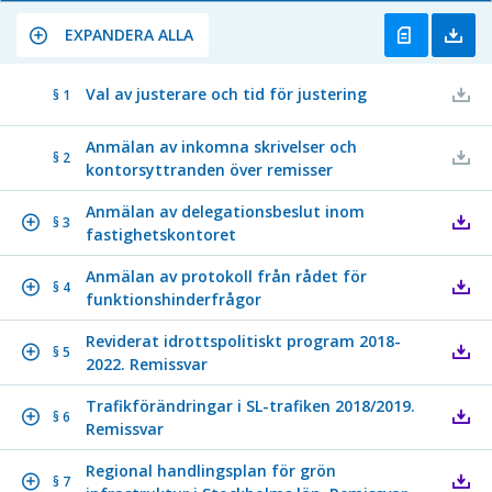
EXPANDERA ALLA
Val av justerare och tid för justering
§ 1
Anmälan av inkomna skrivelser och
§ 2
kontorsyttranden över remisser
Anmälan av delegationsbeslut inom
§ 3
fastighetskontoret
Anmälan av protokoll från rådet för
§ 4
funktionshinderfrågor
Reviderat idrottspolitiskt program 2018-
§ 5
2022. Remissvar
Trafikförändringar i SL-trafiken 2018/2019.
§ 6
Remissvar
Regional handlingsplan för grön
§ 7