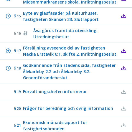
Midsommarkransens skola. Inriktningsbeslut
Byte av glasfasader på Kulturhuset,
§ 15
fastigheten Skansen 23. Slutrapport
Åva gårds framtida utveckling.
§ 16
Utredningsbeslut
Försäljning avseende del av fastigheten
§ 17
Nacka Erstavik 6:1, skifte 2. Inriktningsbeslut
Godkännande från stadens sida, fastigheter
§ 18
Älvkarleby 2:2 och Älvkarleby 3:2.
Genomförandebeslut
Förvaltningschefen informerar
§ 19
Frågor för beredning och övrig information
§ 20
Ekonomisk månadsrapport för
§ 21
fastighetsnämnden