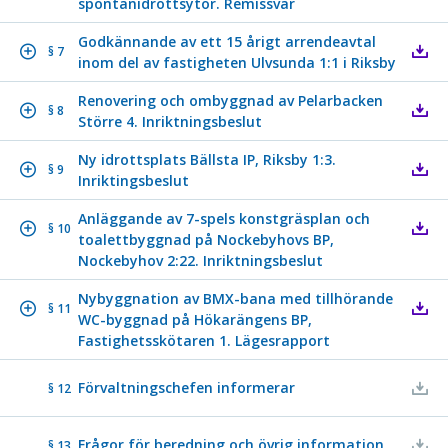
spontanidrottsytor. Remissvar
Godkännande av ett 15 årigt arrendeavtal
§ 7
inom del av fastigheten Ulvsunda 1:1 i Riksby
Renovering och ombyggnad av Pelarbacken
§ 8
Större 4. Inriktningsbeslut
Ny idrottsplats Bällsta IP, Riksby 1:3.
§ 9
Inriktingsbeslut
Anläggande av 7-spels konstgräsplan och
§ 10
toalettbyggnad på Nockebyhovs BP,
Nockebyhov 2:22. Inriktningsbeslut
Nybyggnation av BMX-bana med tillhörande
§ 11
WC-byggnad på Hökarängens BP,
Fastighetsskötaren 1. Lägesrapport
Förvaltningschefen informerar
§ 12
Frågor för beredning och övrig information
§ 13