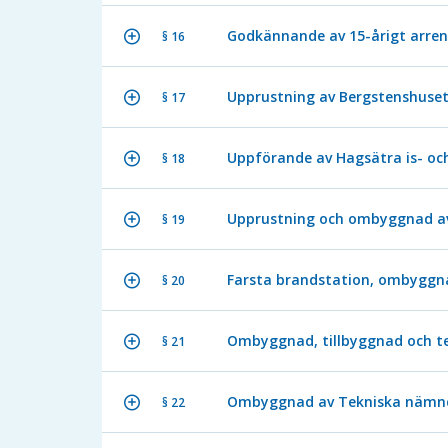
Godkännande av 15-årigt arren
§ 16
Upprustning av Bergstenshuset,
§ 17
Uppförande av Hagsätra is- och
§ 18
Upprustning och ombyggnad av V
§ 19
Farsta brandstation, ombyggna
§ 20
Ombyggnad, tillbyggnad och te
§ 21
Ombyggnad av Tekniska nämndh
§ 22