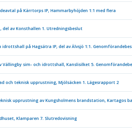
deavtal på Kärrtorps IP, Hammarbyhöjden 1:1 med flera
 del av Konsthallen 1. Utredningsbeslut
 idrottshall på Hagsätra IP, del av Älvsjö 1:1. Genomförandebes
ällingby sim- och idrottshall, Kanslisilket 5. Genomförandebe
d och teknisk upprustning, Mjölsäcken 1. Lägesrapport 2
knisk upprustning av Kungsholmens brandstation, Kartagos ba
uset, Klamparen 7. Slutredovisning