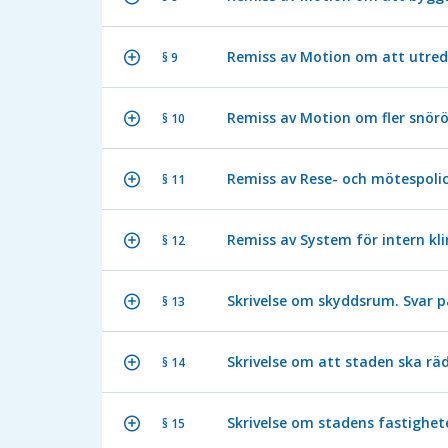
Remiss av Motion om att utreda
§ 9
Remiss av Motion om fler snörö
§ 10
Remiss av Rese- och mötespoli
§ 11
Remiss av System för intern kl
§ 12
Skrivelse om skyddsrum. Svar på
§ 13
Skrivelse om att staden ska räd
§ 14
Skrivelse om stadens fastighet
§ 15