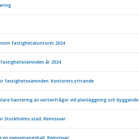
tering
inom fastighetskontoret 2024
fastighetsnämnden år 2024
för fastighetsnämnden. Kontorets yttrande
klare hantering av vattenfrågor vid planläggning och byggande
ör Stockholms stad. Remissvar
a en evenemangshall. Remissvar