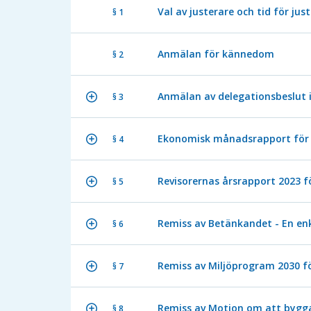
Val av justerare och tid för jus
§ 1
Anmälan för kännedom
§ 2
Anmälan av delegationsbeslut 
§ 3
Ekonomisk månadsrapport för 
§ 4
Revisorernas årsrapport 2023 
§ 5
Remiss av Betänkandet - En en
§ 6
Remiss av Miljöprogram 2030 f
§ 7
Remiss av Motion om att bygg
§ 8