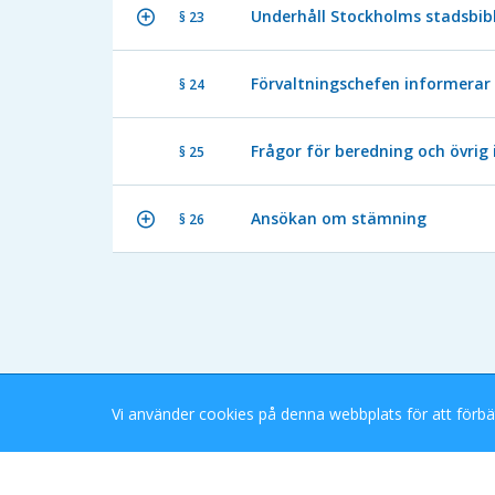
Underhåll Stockholms stadsbibl
§ 23
Förvaltningschefen informerar
§ 24
Frågor för beredning och övrig
§ 25
Ansökan om stämning
§ 26
Vi använder cookies på denna webbplats för att förbä
Stockholms Stad eDok Meetings
Tillgänglighetsredogörelse