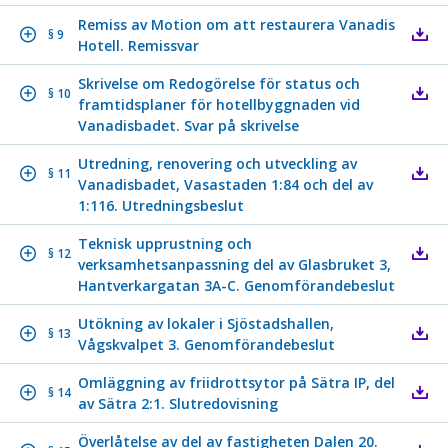
Remiss av Motion om att restaurera Vanadis
§ 9
Hotell. Remissvar
Skrivelse om Redogörelse för status och
§ 10
framtidsplaner för hotellbyggnaden vid
Vanadisbadet. Svar på skrivelse
Utredning, renovering och utveckling av
§ 11
Vanadisbadet, Vasastaden 1:84 och del av
1:116. Utredningsbeslut
Teknisk upprustning och
§ 12
verksamhetsanpassning del av Glasbruket 3,
Hantverkargatan 3A-C. Genomförandebeslut
Utökning av lokaler i Sjöstadshallen,
§ 13
Vågskvalpet 3. Genomförandebeslut
Omläggning av friidrottsytor på Sätra IP, del
§ 14
av Sätra 2:1. Slutredovisning
Överlåtelse av del av fastigheten Dalen 20.