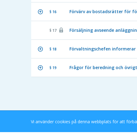
Förvärv av bostadsrätter för f
§ 16
Försäljning avseende anläggni
§ 17
Förvaltningschefen informerar
§ 18
Frågor för beredning och övrig
§ 19
Vi använder cookies på denna webbplats för att förbä
Stockholms Stad eDok Meetings
Tillgänglighetsredogörelse