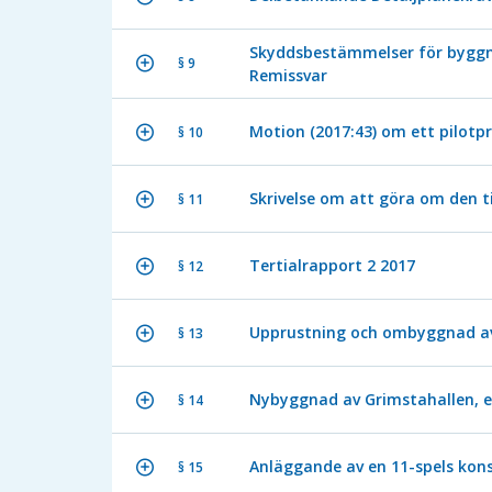
Skyddsbestämmelser för byggna
§ 9
Remissvar
Motion (2017:43) om ett pilotp
§ 10
Skrivelse om att göra om den til
§ 11
Tertialrapport 2 2017
§ 12
Upprustning och ombyggnad av V
§ 13
Nybyggnad av Grimstahallen, en
§ 14
Anläggande av en 11-spels kon
§ 15