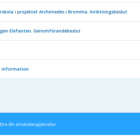
örskola i projektet Archimedes i Bromma. Inriktningsbeslut
ngen Elefanten. Genomförandebeslut
t information
ttra din användarupplevelse.