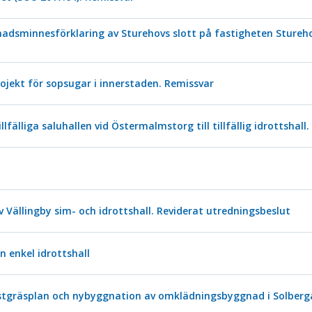
dsminnesförklaring av Sturehovs slott på fastigheten Stureho
rojekt för sopsugar i innerstaden. Remissvar
lfälliga saluhallen vid Östermalmstorg till tillfällig idrottshall.
ällingby sim- och idrottshall. Reviderat utredningsbeslut
 enkel idrottshall
stgräsplan och nybyggnation av omklädningsbyggnad i Solberga