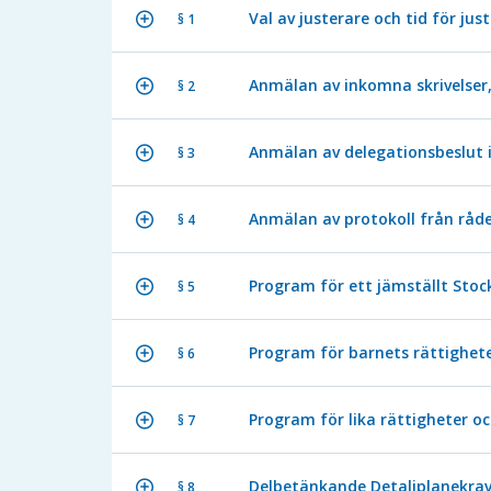
Val av justerare och tid för jus
§ 1
Anmälan av inkomna skrivelser,
§ 2
Anmälan av delegationsbeslut 
§ 3
Anmälan av protokoll från råde
§ 4
Program för ett jämställt Stoc
§ 5
Program för barnets rättighete
§ 6
Program för lika rättigheter oc
§ 7
Delbetänkande Detaljplanekrav
§ 8