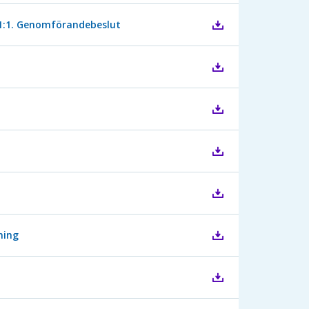
d 1:1. Genomförandebeslut
ning