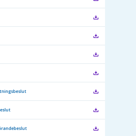
tningsbeslut
eslut
örandebeslut