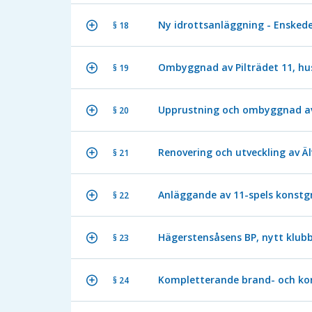
Ny idrottsanläggning - Enskede
§ 18
Ombyggnad av Pilträdet 11, hus 
§ 19
Upprustning och ombyggnad av V
§ 20
Renovering och utveckling av Äl
§ 21
Anläggande av 11-spels konstgr
§ 22
Hägerstensåsens BP, nytt klub
§ 23
Kompletterande brand- och konst
§ 24