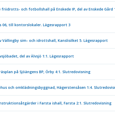
 friidrotts- och fotbollshall på Enskede IP, del av Enskede Går
06, till kontorslokaler. Lägesrapport 3
ällingby sim- och idrottshall, Kanslisilket 5. Lägesrapport
vsjöbadet, del av Älvsjö 1:1. Lägesrapport
äsplan på Sjöängens BP, Örby 4:1. Slutredovisning
bhus och omklädningsbyggnad, Hägerstensåsen 1:4. Slutredovis
ruktionsåtgärder i Farsta ishall, Farsta 2:1. Slutredovisning