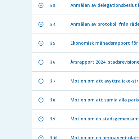
Anmälan av delegationsbeslut 
§ 3
Anmälan av protokoll från råde
§ 4
Ekonomisk månadsrapport för 
§ 5
Årsrapport 2024, stadsrevisi
§ 6
Motion om att avyttra icke-st
§ 7
Motion om att samla alla park
§ 8
Motion om en stadsgemensam F
§ 9
Motion om en permanent plats 
§ 10