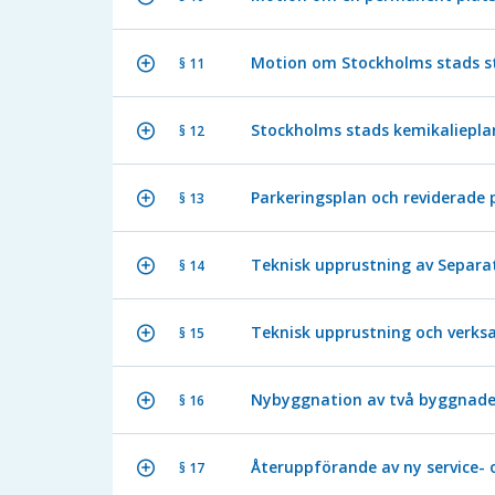
Motion om Stockholms stads s
§ 11
Stockholms stads kemikaliepla
§ 12
Parkeringsplan och reviderade
§ 13
Teknisk upprustning av Separa
§ 14
Teknisk upprustning och verks
§ 15
Nybyggnation av två byggnade
§ 16
Återuppförande av ny service-
§ 17