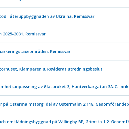
töd i återuppbyggnaden av Ukraina. Remissvar
n 2025-2031. Remissvar
 parkeringstaxeområden. Remissvar
torhuset, Klamparen 8. Reviderat utredningsbeslut
amhetsanpassning av Glasbruket 3, Hantverkargatan 3A-C. Inrik
r på Östermalmstorg, del av Östermalm 2:118. Genomförandeb
 och omklädningsbyggnad på Vällingby BP, Grimsta 1:2. Genomf