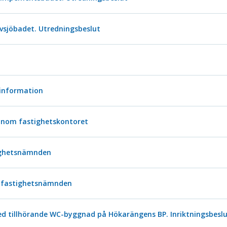
lvsjöbadet. Utredningsbeslut
 information
inom fastighetskontoret
tighetsnämnden
 fastighetsnämnden
 tillhörande WC-byggnad på Hökarängens BP. Inriktningsbesl