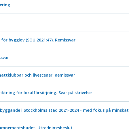
tering
 för bygglov (SOU 2021:47). Remissvar
ssvar
nattklubbar och livescener. Remissvar
iktning för lokalförsörjning. Svar på skrivelse
t byggande i Stockholms stad 2021-2024 - med fokus på minskat
 Kampementsbadet. Utredningsbeslut