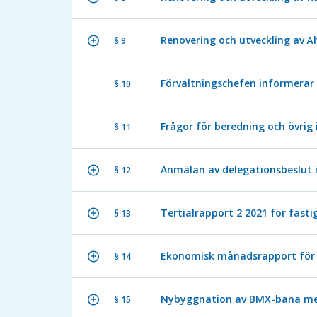
Renovering och utveckling av Ä
§ 9
Förvaltningschefen informerar
§ 10
Frågor för beredning och övrig
§ 11
Anmälan av delegationsbeslut 
§ 12
Tertialrapport 2 2021 för fas
§ 13
Ekonomisk månadsrapport för
§ 14
Nybyggnation av BMX-bana med
§ 15