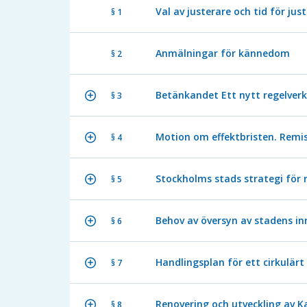
Val av justerare och tid för jus
§ 1
Anmälningar för kännedom
§ 2
Betänkandet Ett nytt regelverk
§ 3
Motion om effektbristen. Remi
§ 4
Stockholms stads strategi för 
§ 5
Behov av översyn av stadens inr
§ 6
Handlingsplan för ett cirkulär
§ 7
Renovering och utveckling av
§ 8