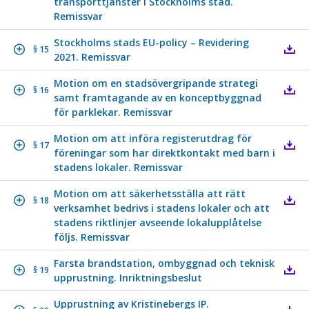
transporttjänster i Stockholms stad.
Remissvar
Stockholms stads EU-policy – Revidering
§ 15
2021. Remissvar
Motion om en stadsövergripande strategi
§ 16
samt framtagande av en konceptbyggnad
för parklekar. Remissvar
Motion om att införa registerutdrag för
§ 17
föreningar som har direktkontakt med barn i
stadens lokaler. Remissvar
Motion om att säkerhetsställa att rätt
§ 18
verksamhet bedrivs i stadens lokaler och att
stadens riktlinjer avseende lokalupplåtelse
följs. Remissvar
Farsta brandstation, ombyggnad och teknisk
§ 19
upprustning. Inriktningsbeslut
Upprustning av Kristinebergs IP.