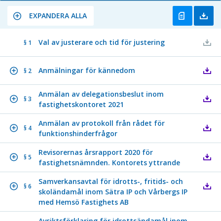
EXPANDERA ALLA
Val av justerare och tid för justering
§ 1
Anmälningar för kännedom
§ 2
Anmälan av delegationsbeslut inom
§ 3
fastighetskontoret 2021
Anmälan av protokoll från rådet för
§ 4
funktionshinderfrågor
Revisorernas årsrapport 2020 för
§ 5
fastighetsnämnden. Kontorets yttrande
Samverkansavtal för idrotts-, fritids- och
§ 6
skoländamål inom Sätra IP och Vårbergs IP
med Hemsö Fastighets AB
Avsiktsförklaring för idrottsändamål inom