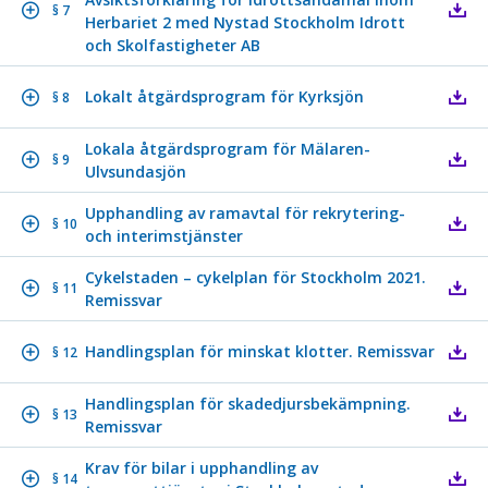
§ 7
Herbariet 2 med Nystad Stockholm Idrott
och Skolfastigheter AB
Lokalt åtgärdsprogram för Kyrksjön
§ 8
Lokala åtgärdsprogram för Mälaren-
§ 9
Ulvsundasjön
Upphandling av ramavtal för rekrytering-
§ 10
och interimstjänster
Cykelstaden – cykelplan för Stockholm 2021.
§ 11
Remissvar
Handlingsplan för minskat klotter. Remissvar
§ 12
Handlingsplan för skadedjursbekämpning.
§ 13
Remissvar
Krav för bilar i upphandling av
§ 14