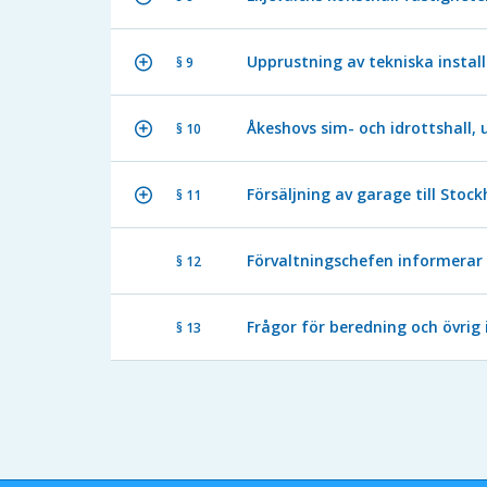
Upprustning av tekniska instal
§ 9
Åkeshovs sim- och idrottshall,
§ 10
Försäljning av garage till Stoc
§ 11
Förvaltningschefen informerar
§ 12
Frågor för beredning och övrig
§ 13