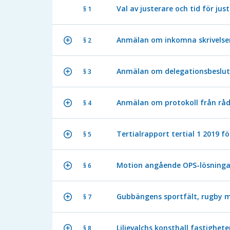
Val av justerare och tid för jus
§ 1
Anmälan om inkomna skrivelser
§ 2
Anmälan om delegationsbeslut
§ 3
Anmälan om protokoll från råd
§ 4
Tertialrapport tertial 1 2019 
§ 5
Motion angående OPS-lösninga
§ 6
Gubbängens sportfält, rugby m
§ 7
Liljevalchs konsthall fastighe
§ 8