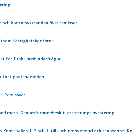
tering
 och kontorsyttranden över remisser
 inom fastighetskontoret
et för funktionshinderfrågor
för fastighetsnämnden
r. Remissvar
ed mera. Genomförandebeslut, ersättningsinvestering
ten Konsthallen 1, 3 och 4, till- och ombyggnad och renovering.