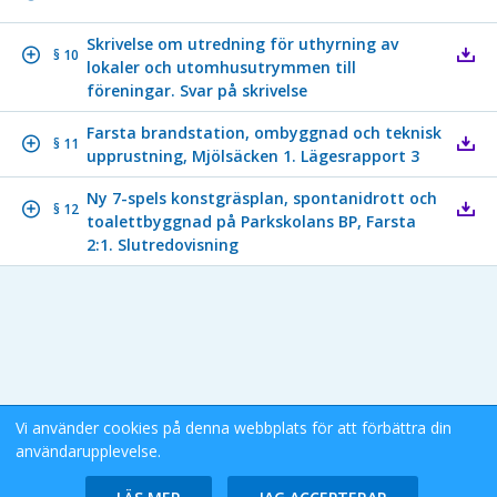
Skrivelse om utredning för uthyrning av
§ 10
lokaler och utomhusutrymmen till
föreningar. Svar på skrivelse
Farsta brandstation, ombyggnad och teknisk
§ 11
upprustning, Mjölsäcken 1. Lägesrapport 3
Ny 7-spels konstgräsplan, spontanidrott och
§ 12
toalettbyggnad på Parkskolans BP, Farsta
2:1. Slutredovisning
Vi använder cookies på denna webbplats för att förbättra din
användarupplevelse.
Stockholms Stad eDok Meetings
Tillgänglighetsredogörelse