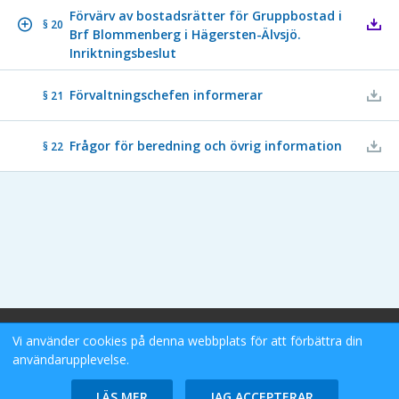
Förvärv av bostadsrätter för Gruppbostad i
§ 20
Brf Blommenberg i Hägersten-Älvsjö.
Inriktningsbeslut
Förvaltningschefen informerar
§ 21
Frågor för beredning och övrig information
§ 22
Stockholms Stad eDok Meetings
Vi använder cookies på denna webbplats för att förbättra din
Tillgänglighetsredogörelse
användarupplevelse.