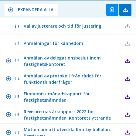
EXPANDERA ALLA
Val av justerare och tid för justering
§ 1
Anmälningar för kännedom
§ 2
Anmälan av delegationsbeslut inom
§ 3
fastighetskontoret
Anmälan av protokoll från rådet för
§ 4
funktionshinderfrågor
Ekonomisk månadsrapport för
§ 5
fastighetsnämnden
Revisorernas årsrapport 2022 för
§ 6
fastighetsnämnden. Kontorets yttrande
Motion om att utveckla Knutby bollplan.
§ 7
Remissvar