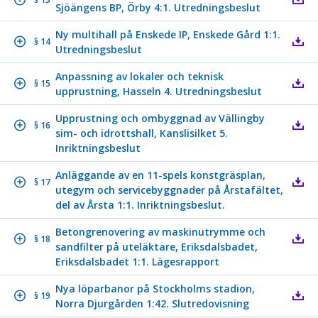
Sjöängens BP, Örby 4:1. Utredningsbeslut
Ny multihall på Enskede IP, Enskede Gård 1:1.
§ 14
Utredningsbeslut
Anpassning av lokaler och teknisk
§ 15
upprustning, Hasseln 4. Utredningsbeslut
Upprustning och ombyggnad av Vällingby
§ 16
sim- och idrottshall, Kanslisilket 5.
Inriktningsbeslut
Anläggande av en 11-spels konstgräsplan,
§ 17
utegym och servicebyggnader på Årstafältet,
del av Årsta 1:1. Inriktningsbeslut.
Betongrenovering av maskinutrymme och
§ 18
sandfilter på uteläktare, Eriksdalsbadet,
Eriksdalsbadet 1:1. Lägesrapport
Nya löparbanor på Stockholms stadion,
§ 19
Norra Djurgården 1:42. Slutredovisning