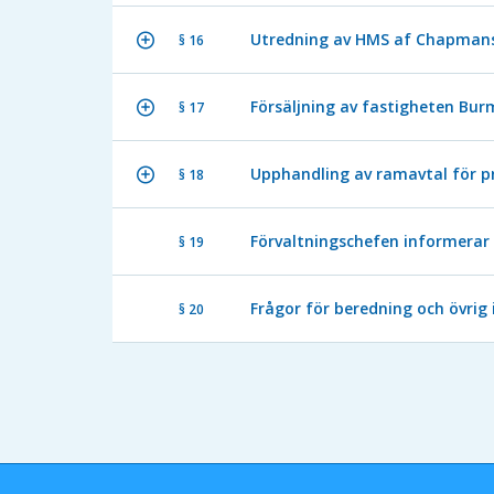
Utredning av HMS af Chapmans f
§ 16
Försäljning av fastigheten Bur
§ 17
Upphandling av ramavtal för p
§ 18
Förvaltningschefen informerar
§ 19
Frågor för beredning och övrig
§ 20