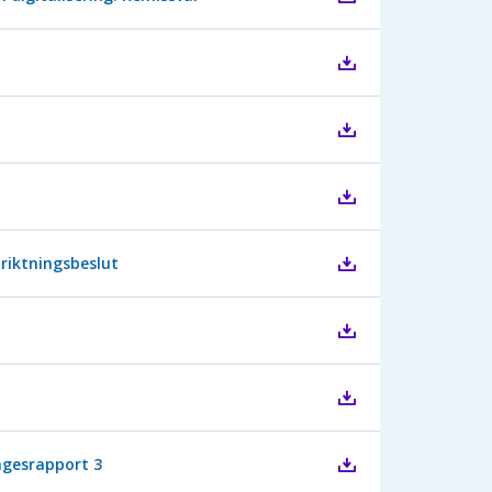
nriktningsbeslut
ägesrapport 3