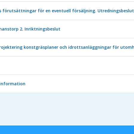
örutsättningar för en eventuell försäljning. Utredningsbeslut
manstorp 2. Inriktningsbeslut
rojektering konstgräsplaner och idrottsanläggningar för utom
 information