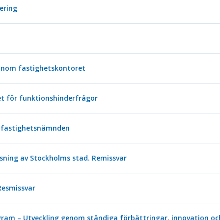
tering
inom fastighetskontoret
et för funktionshinderfrågor
 fastighetsnämnden
sning av Stockholms stad. Remissvar
Resmissvar
ram – Utveckling genom ständiga förbättringar, innovation och