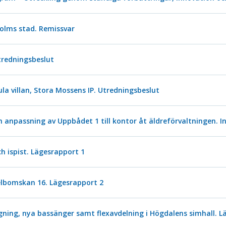
holms stad. Remissvar
Utredningsbeslut
la villan, Stora Mossens IP. Utredningsbeslut
 anpassning av Uppbådet 1 till kontor åt äldreförvaltningen. I
h ispist. Lägesrapport 1
elbomskan 16. Lägesrapport 2
ning, nya bassänger samt flexavdelning i Högdalens simhall. L