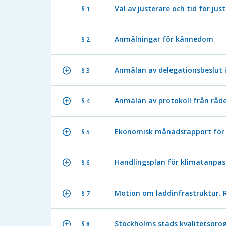
Val av justerare och tid för jus
§ 1
Anmälningar för kännedom
§ 2
Anmälan av delegationsbeslut 
§ 3
Anmälan av protokoll från råd
§ 4
Ekonomisk månadsrapport för
§ 5
Handlingsplan för klimatanpas
§ 6
Motion om laddinfrastruktur. 
§ 7
Stockholms stads kvalitetsprog
§ 8