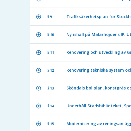
Trafiksäkerhetsplan för Stock
§ 9
Ny ishall på Mälarhöjdens IP. 
§ 10
Renovering och utveckling av Gu
§ 11
Renovering tekniska system och
§ 12
Sköndals bollplan, konstgräs oc
§ 13
Underhåll Stadsbiblioteket, Sp
§ 14
Modernisering av reningsanlägg
§ 15