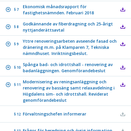
Ekonomisk månadsrapport för
§ 7
fastighetsnämnden. Februari 2018
Godkännande av fiberdragning och 25-årigt
§ 8
nyttjanderättsavtal
Yttre renoveringsarbeten avseende fasad och
§ 9
dränering m.m. på Klamparen 7, Tekniska
nämndhuset. Inriktningsbeslut.
Spånga bad- och idrottshall - renovering av
§ 10
badanläggningen. Genomförandebeslut
Modernisering av reningsanläggning och
§ 11
renovering av bassäng samt relaxavdelning i
Högdalens sim- och idrottshall. Reviderat
genomförandebeslut
Förvaltningschefen informerar
§ 12
Frågor för beredning och övrig information
§ 13