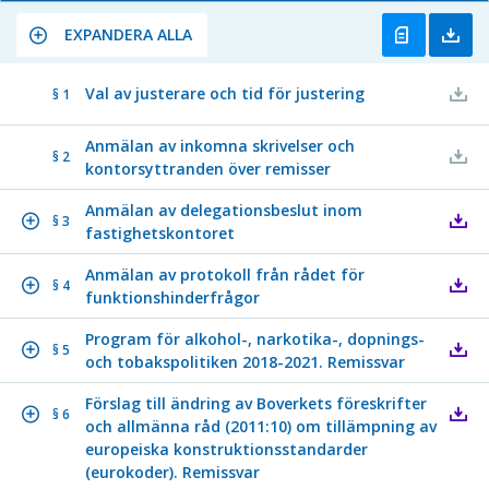
EXPANDERA ALLA
Val av justerare och tid för justering
§ 1
Anmälan av inkomna skrivelser och
§ 2
kontorsyttranden över remisser
Anmälan av delegationsbeslut inom
§ 3
fastighetskontoret
Anmälan av protokoll från rådet för
§ 4
funktionshinderfrågor
Program för alkohol-, narkotika-, dopnings-
§ 5
och tobakspolitiken 2018-2021. Remissvar
Förslag till ändring av Boverkets föreskrifter
§ 6
och allmänna råd (2011:10) om tillämpning av
europeiska konstruktionsstandarder
(eurokoder). Remissvar