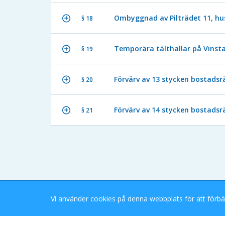
Ombyggnad av Pilträdet 11, hus 
§ 18
Temporära tälthallar på Vinsta 
§ 19
Förvärv av 13 stycken bostadsrät
§ 20
Förvärv av 14 stycken bostadsr
§ 21
Vi använder cookies på denna webbplats för att förbä
Stockholms Stad eDok Meetings
Tillgänglighetsredogörelse