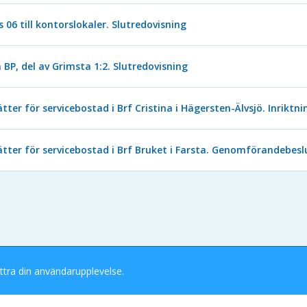
06 till kontorslokaler. Slutredovisning
BP, del av Grimsta 1:2. Slutredovisning
ter för servicebostad i Brf Cristina i Hägersten-Älvsjö. Inriktn
ätter för servicebostad i Brf Bruket i Farsta. Genomförandebesl
ttra din användarupplevelse.