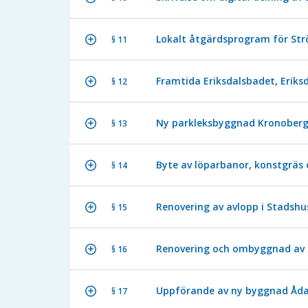
Lokalt åtgärdsprogram för S
§ 11
Framtida Eriksdalsbadet, Eriks
§ 12
Ny parkleksbyggnad Kronobergs
§ 13
Byte av löparbanor, konstgräs
§ 14
Renovering av avlopp i Stadsh
§ 15
Renovering och ombyggnad av 
§ 16
Uppförande av ny byggnad Ådal
§ 17