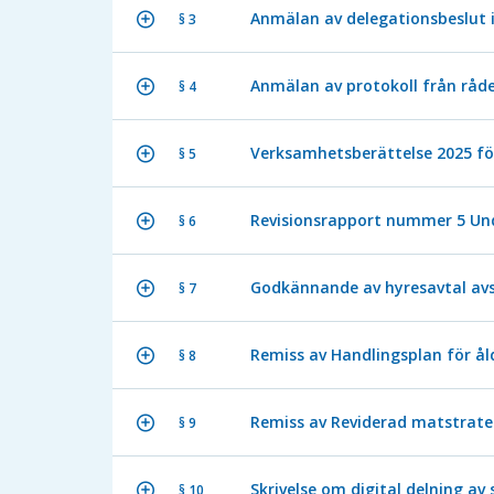
Anmälan av delegationsbeslut 
§ 3
Anmälan av protokoll från råde
§ 4
Verksamhetsberättelse 2025 f
§ 5
Revisionsrapport nummer 5 Unde
§ 6
Godkännande av hyresavtal avs
§ 7
Remiss av Handlingsplan för ål
§ 8
Remiss av Reviderad matstrate
§ 9
Skrivelse om digital delning av 
§ 10