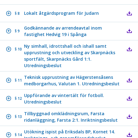
Lokalt åtgärdsprogram för Judarn
§ 8
Godkännande av arrendeavtal inom
§ 9
fastighet Hedvig 19 i Spånga
Ny simhall, idrottshall och ishall samt
§ 10
upprustning och utveckling av Skarpnäcks
sportfält, Skarpnäcks Gård 1:1.
Utredningsbeslut
Teknisk upprustning av Hägerstensåsens
§ 11
medborgarhus, Valutan 1. Utredningsbeslut
Uppförande av vintertält för fotboll.
§ 12
Utredningsbeslut
Tillbyggnad omklädningsrum, Farsta
§ 13
ridanläggning, Farsta 2:1. Inriktningsbeslut
Utökning ispist på Eriksdals BP, Kornet 14.
§ 14