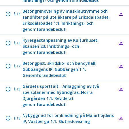
Inriktnings- och genomförandebeslut
Betongrenovering av maskinutrymme och
§ 15
sandfilter på uteläktare på Eriksdalsbadet,
Eriksdalsbadet 1:1. Inriktnings- och
genomförandebeslut
Hyresgästanpassning av Kulturhuset,
§ 16
Skansen 23. Inriktnings- och
genomförandebeslut
Betongpist, skridsko- och bandyhall,
§ 17
Gubbängens IP, Gubbängen 1:1.
Genomförandebeslut
Gärdets sportfält - Anläggning av två
§ 18
spelsplaner med hybridgräs, Norra
Djurgården 1:1. Reviderat
genomförandebeslut
Nybyggnad för omklädning på Mälarhöjdens
§ 19
IP, Västberga 1:1. Slutredovisning