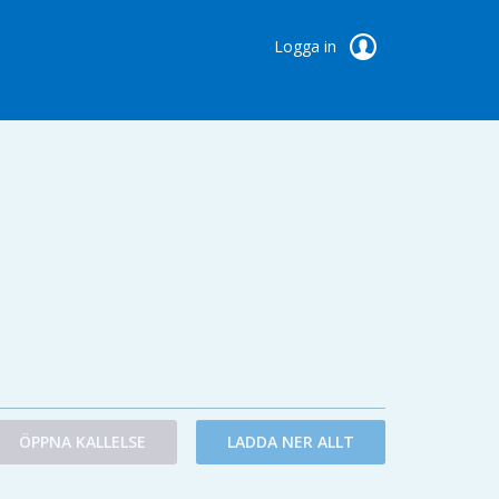
Logga in
ÖPPNA KALLELSE
LADDA NER ALLT