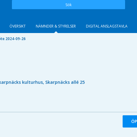
Sök
ÖVERSIKT
NÄMNDER & STYRELSER
DIGITAL ANSLAGSTAVLA
te 2024-09-26
karpnäcks kulturhus, Skarpnäcks allé 25
ÖP