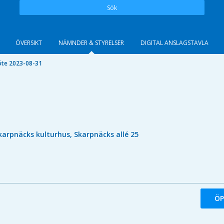
Sök
ÖVERSIKT
NÄMNDER & STYRELSER
DIGITAL ANSLAGSTAVLA
te 2023-08-31
karpnäcks kulturhus, Skarpnäcks allé 25
ÖP